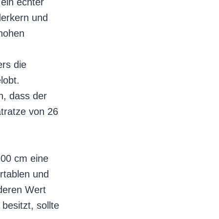
ein echter
derkern und
 hohen
rs die
lobt.
n, dass der
tratze von 26
200 cm eine
ortablen und
nderen Wert
esitzt, sollte