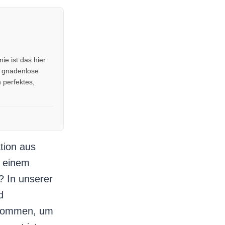
ie ist das hier
e gnadenlose
 perfektes,
tion aus
 einem
? In unserer
d
enommen, um