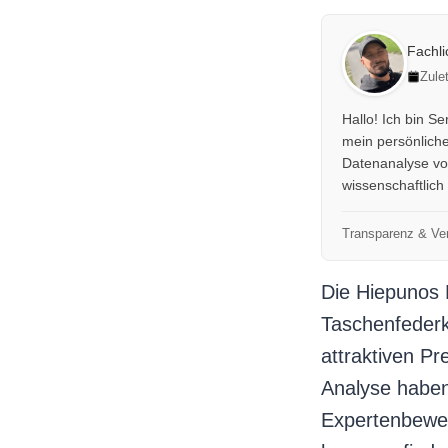
Fachl
Zule
Hallo! Ich bin S
mein persönliche
Datenanalyse von
wissenschaftlich
Transparenz & Ver
Die Hiepunos 
Taschenfeder
attraktiven Pr
Analyse haben
Expertenbewe