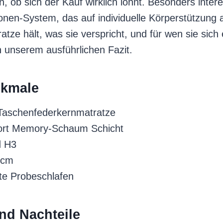
, ob sich der Kauf wirklich lohnt. Besonders intere
nen-System, das auf individuelle Körperstützung a
tze hält, was sie verspricht, und für wen sie sich 
n unserem ausführlichen Fazit.
kmale
Taschenfederkernmatratze
ort Memory-Schaum Schicht
d H3
 cm
te Probeschlafen
und Nachteile