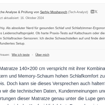
iche Analyse & Prüfung von
Serhiy Moshevych
(Tech-Analyst)
tzt aktualisiert: 16. Oktober 2024
erhiy. Als absoluter Nerd für gesunden Schlaf und Schlafzimmer-Ergonom
s Leidenschaftsprojekt. Ob harte Praxis-Tests auf Kaltschaum oder di
 Schlaftracker-Sensoren: Ich decke Schwachstellen auf und finde dein
 fundiertes Setup.
trauen:
Wie ich teste
•
Über mich
Matratze 140×200 cm verspricht mit ihrer Kombina
kern und Memory-Schaum hohen Schlafkomfort zu
eis. Doch kann sie dieses Versprechen auch halten
 wir die technischen Daten, Kundenmeinungen un
rtungen dieser Matratze genau unter die Lupe g