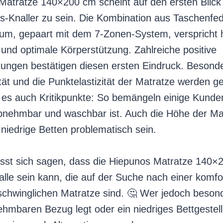
Matratze 140×200 cm scheint auf den ersten Blick 
gs-Knaller zu sein. Die Kombination aus Taschenfe
m, gepaart mit dem 7-Zonen-System, verspricht
und optimale Körperstützung. Zahlreiche positive
ngen bestätigen diesen ersten Eindruck. Besonde
ät und die Punktelastizität der Matratze werden ge
t es auch Kritikpunkte: So bemängeln einige Kunde
bnehmbar und waschbar ist. Auch die Höhe der Ma
niedrige Betten problematisch sein.
lässt sich sagen, dass die Hiepunos Matratze 140×
alle sein kann, die auf der Suche nach einer komf
erschwinglichen Matratze sind. 🤔 Wer jedoch beso
hmbaren Bezug legt oder ein niedriges Bettgestell b