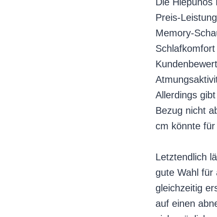
Die Hiepunos 
Preis-Leistun
Memory-Schau
Schlafkomfort 
Kundenbewertu
Atmungsaktivit
Allerdings gib
Bezug nicht a
cm könnte für 
Letztendlich 
gute Wahl für 
gleichzeitig 
auf einen abne