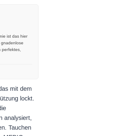
ie ist das hier
e gnadenlose
 perfektes,
das mit dem
tzung lockt.
die
analysiert,
ten. Tauchen