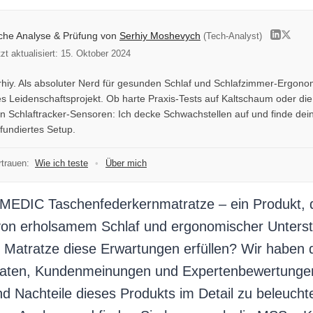
iche Analyse & Prüfung von
Serhiy Moshevych
(Tech-Analyst)
tzt aktualisiert: 15. Oktober 2024
erhiy. Als absoluter Nerd für gesunden Schlaf und Schlafzimmer-Ergonom
s Leidenschaftsprojekt. Ob harte Praxis-Tests auf Kaltschaum oder di
 Schlaftracker-Sensoren: Ich decke Schwachstellen auf und finde dein
 fundiertes Setup.
trauen:
Wie ich teste
•
Über mich
MEDIC Taschenfederkernmatratze – ein Produkt, 
on erholsamem Schlaf und ergonomischer Unterstü
 Matratze diese Erwartungen erfüllen? Wir haben 
aten, Kundenmeinungen und Expertenbewertungen 
nd Nachteile dieses Produkts im Detail zu beleuch