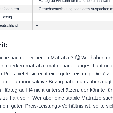
s
– Härtegrad H4 kann für manche zu hart sein
enfederkern
– Geruchsentwicklung nach dem Auspacken m
r Bezug
–
Deutschland
–
it:
uche nach einer neuen Matratze? 🤔 Wir haben un
nfederkernmatratze mal genauer angeschaut un
 Preis bietet sie echt eine gute Leistung! Die 7-Z
nd der atmungsaktive Bezug haben uns überzeugt. 
 Härtegrad H4 nicht unterschätzen, der könnte für
as zu hart sein. Wer aber eine stabile Matratze suc
em guten Preis-Leistungs-Verhältnis ist, sollte si